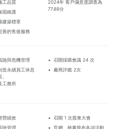
施工品質
2024年 客戶滿意度調查為
77.88分
保固維護
綠建築標章
完善的售後服務
風險與危機管理
召開採購會議 24 次
創造永續員工休息
廠商評鑑 2次
區、
及工務所
經營績效
召開 1 次股東大會
風險管理
官網、臉書發布各項活動