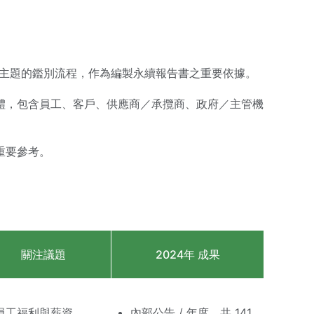
重大性主題的鑑別流程，作為編製永續報告書之重要依據。
體，包含員工、客戶、供應商／承攬商、政府／主管機
重要參考。
關注議題
2024年 成果
員工福利與薪資
內部公告 / 年度，共 141