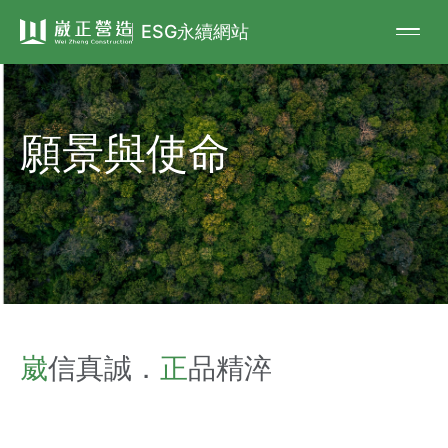
ESG永續網站
願景與使命
崴
信真誠．
正
品精淬