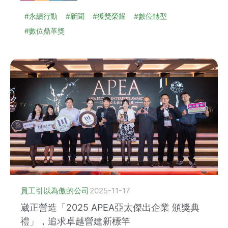
#永續行動
#新聞
#獲獎榮耀
#數位轉型
#數位鼎革獎
員工引以為傲的公司
2025-11-17
崴正營造「2025 APEA亞太傑出企業 頒獎典
禮」，追求卓越營建新標竿