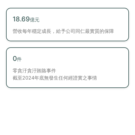
18.69
6.370
126
萬元
億元
%
營收每年穩定成長，給予公司同仁最實質的保障
綠色採購金額佔總採購比例
教育訓練金費總投入
(新台幣)
0
5,131
件
KgCO2e
零貪汙貪汙賄賂事件
電子簽呈無紙化
截至2024年底無發生任何經證實之事情
推動數位轉型，減少溫室氣體排放
300
顆
校園樹島建置計畫
於2024年度，攜手山林復育協會與在地小學，推動
多元森態復育