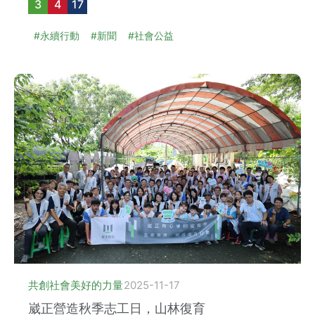
3
4
17
#永續行動
#新聞
#社會公益
共創社會美好的力量
2025-11-17
崴正營造秋季志工日，山林復育