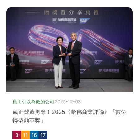
員工引以為傲的公司
2025-12-03
崴正營造勇奪！2025《哈佛商業評論》「數位
轉型鼎革獎」
8
11
16
17