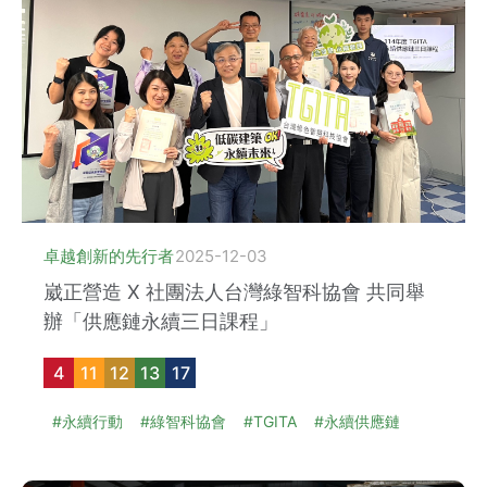
卓越創新的先行者
2025-12-03
崴正營造 X 社團法人台灣綠智科協會 共同舉
辦「供應鏈永續三日課程」
4
11
12
13
17
#永續行動
#綠智科協會
#TGITA
#永續供應鏈