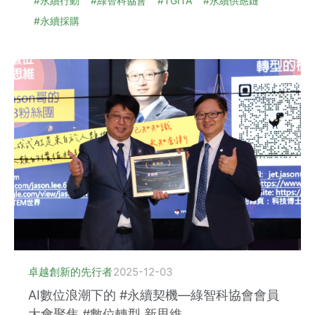
#永續行動
#綠智科協會
#TGITA
#永續供應鏈
#永續採購
卓越創新的先行者
2025-12-03
AI數位浪潮下的 #永續契機—綠智科協會會員
大會聚焦 #數位轉型 新思維